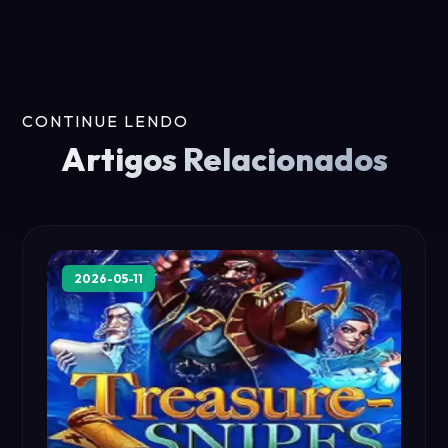
CONTINUE LENDO
Artigos Relacionados
2026-05-11