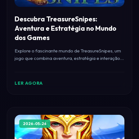
Descubra TreasureSnipes:
Aventura e Estratégia no Mundo
dos Games
Explore o fascinante mundo de TreasureSnipes, um
jogo que combina aventura, estratégia e interação
social em um ambiente digital inovador.
LER AGORA
2026-05-26