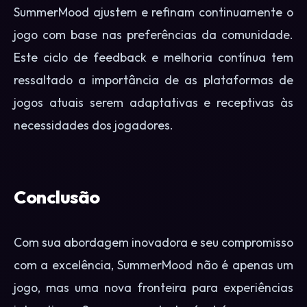
SummerMood ajustem e refinam continuamente o
jogo com base nas preferências da comunidade.
Este ciclo de feedback e melhoria contínua tem
ressaltado a importância de as plataformas de
jogos atuais serem adaptativas e receptivas às
necessidades dos jogadores.
Conclusão
Com sua abordagem inovadora e seu compromisso
com a excelência, SummerMood não é apenas um
jogo, mas uma nova fronteira para experiências