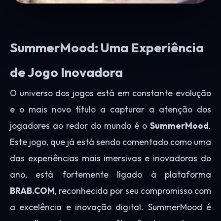
SummerMood: Uma Experiência
de Jogo Inovadora
O universo dos jogos está em constante evolução
e o mais novo título a capturar a atenção dos
jogadores ao redor do mundo é o
SummerMood
.
Este jogo, que já está sendo comentado como uma
das experiências mais imersivas e inovadoras do
ano, está fortemente ligado à plataforma
BRAB.COM
, reconhecida por seu compromisso com
a excelência e inovação digital. SummerMood é