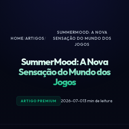
SUMMERMOOD: A NOVA
HOME
/
ARTIGOS
/
SENSAÇÃO DO MUNDO DOS
JOGOS
SummerMood: A Nova
Sensação do Mundo dos
Jogos
2026-07-01
3 min de leitura
ARTIGO PREMIUM