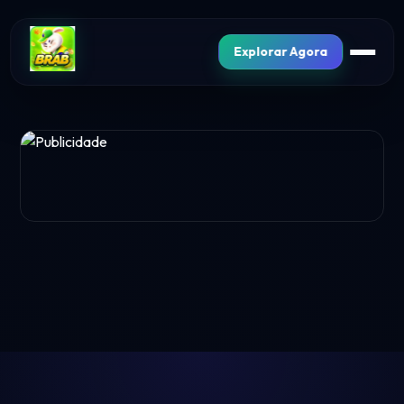
Explorar Agora