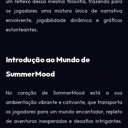
um reflexo dessa mesma filosofia, trazendo para
os jogadores uma mistura única de narrativa
envolvente, jogabilidade dinâmica e gráficos
estonteantes.
Introdução ao Mundo de
SummerMood
No coração de SummerMood está a sua
ambientação vibrante e cativante, que transporta
os jogadores para um mundo encantador, repleto
de aventuras inesperadas e desafios intrigantes.