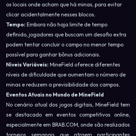
os locais onde acham que há minas, para evitar
clicar acidentalmente nesses blocos.
Tempo:
Embora não haja limite de tempo
definido, jogadores que buscam um desafio extra
podem tentar concluir o campo no menor tempo
possível para ganhar bônus adicionais.
Níveis Variáveis:
MineField oferece diferentes
níveis de dificuldade que aumentam o número de
minas e reduzem a previsibilidade dos campos.
Eventos Atuais no Mundo de MineField
No cenário atual dos jogos digitais, MineField tem
se destacado em eventos competitivos online,
especialmente em BRAB.COM, onde são realizados
torneios semanais que atraem participantes