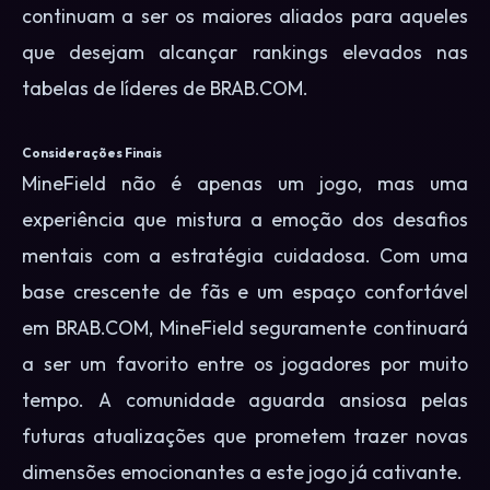
continuam a ser os maiores aliados para aqueles
que desejam alcançar rankings elevados nas
tabelas de líderes de BRAB.COM.
Considerações Finais
MineField não é apenas um jogo, mas uma
experiência que mistura a emoção dos desafios
mentais com a estratégia cuidadosa. Com uma
base crescente de fãs e um espaço confortável
em BRAB.COM, MineField seguramente continuará
a ser um favorito entre os jogadores por muito
tempo. A comunidade aguarda ansiosa pelas
futuras atualizações que prometem trazer novas
dimensões emocionantes a este jogo já cativante.