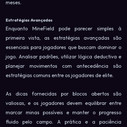
meses.
Estratégias Avançadas
Enquanto MineField pode parecer simples à
primeira vista, as estratégias avançadas são
essenciais para jogadores que buscam dominar o
jogo. Analisar padrões, utilizar lógica deductiva e
planejar movimentos com antecedência são
estratégias comuns entre os jogadores de elite.
As dicas fornecidas por blocos abertos são
valiosas, e os jogadores devem equilibrar entre
marcar minas possíveis e manter o progresso
fluido pelo campo. A prática e a paciência