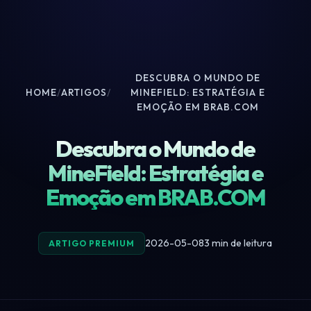
DESCUBRA O MUNDO DE
HOME
/
ARTIGOS
/
MINEFIELD: ESTRATÉGIA E
EMOÇÃO EM BRAB.COM
Descubra o Mundo de
MineField: Estratégia e
Emoção em BRAB.COM
2026-05-08
3 min de leitura
ARTIGO PREMIUM