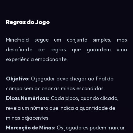
Regras do Jogo
MineField segue um conjunto simples, mas
desafiante de regras que garantem uma
experiência emocionante:
Objetivo:
O jogador deve chegar ao final do
campo sem acionar as minas escondidas.
Dicas Numéricas:
Cada bloco, quando clicado,
revela um número que indica a quantidade de
minas adjacentes.
Marcação de Minas:
Os jogadores podem marcar