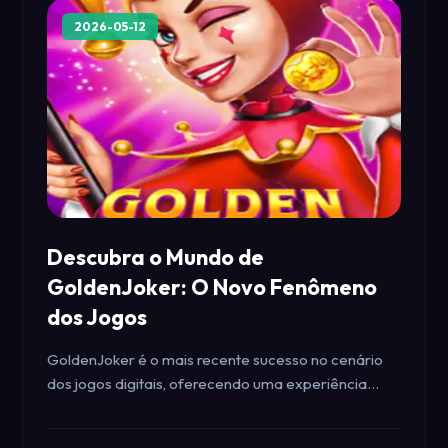
2026-05-12
Descubra o Mundo de
GoldenJoker: O Novo Fenômeno
dos Jogos
GoldenJoker é o mais recente sucesso no cenário
dos jogos digitais, oferecendo uma experiência
única com uma jogabilidade envolvente e
inovadora.