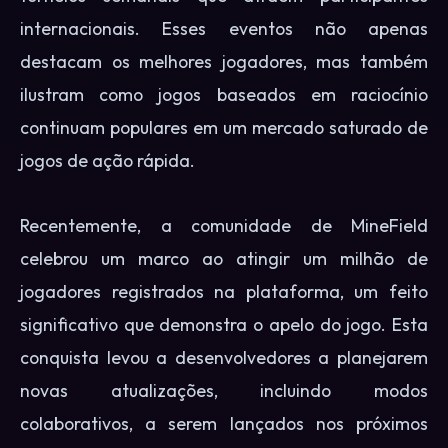
internacionais. Esses eventos não apenas
destacam os melhores jogadores, mas também
ilustram como jogos baseados em raciocínio
continuam populares em um mercado saturado de
jogos de ação rápida.
Recentemente, a comunidade de MineField
celebrou um marco ao atingir um milhão de
jogadores registrados na plataforma, um feito
significativo que demonstra o apelo do jogo. Esta
conquista levou a desenvolvedores a planejarem
novas atualizações, incluindo modos
colaborativos, a serem lançados nos próximos