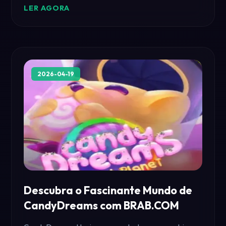
LER AGORA
2026-04-19
Descubra o Fascinante Mundo de
CandyDreams com BRAB.COM