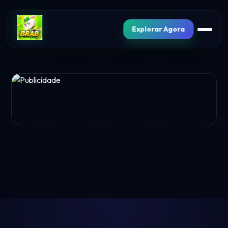
Explorar Agora