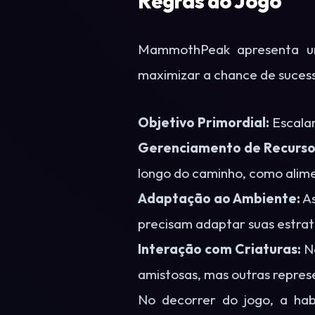
Regras do Jogo
MammothPeak apresenta um
maximizar a chance de suces
Objetivo Primordial:
Escalar
Gerenciamento de Recurso
longo do caminho, como alime
Adaptação ao Ambiente:
As
precisam adaptar suas estra
Interação com Criaturas:
No
amistosas, mas outras represe
No decorrer do jogo, a hab