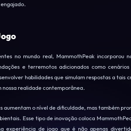
 engajado.
Jogo
entes no mundo real, MammothPeak incorporou nov
ndações e terremotos adicionados como cenários p
nvolver habilidades que simulam respostas a tais cr
m nossa realidade contemporânea.
as aumentam o nível de dificuldade, mas também pr
bientais. Esse tipo de inovação coloca MammothPe
ma experiência de jogo que é não apenas divert