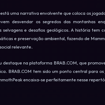
tá uma narrativa envolvente que coloca os jogado
evem desvendar os segredos das montanhas enq
as selvagens e desafios geológicos. A história tem
máticas e preservação ambiental, fazendo de Mamm
cial relevante.
u destaque na plataforma BRAB.COM, que promove j
tica. BRAB.COM tem sido um ponto central para os
ammothPeak encaixa-se perfeitamente nesse repertó