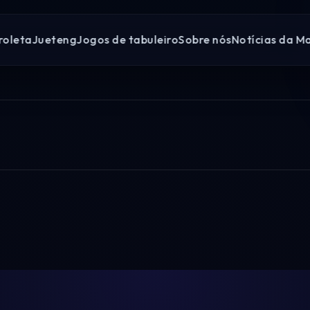
roleta
Jueteng
Jogos de tabuleiro
Sobre nós
Notícias da M