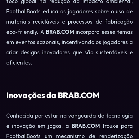
foco global na redução do impacto ambiental,
FootballBoots educa os jogadores sobre o uso de
materiais recicláveis e processos de fabricação
eco-friendly. A
BRAB.COM
incorpora esses temas
em eventos sazonais, incentivando os jogadores a
criar designs inovadores que são sustentáveis e
eficientes.
Inovações da BRAB.COM
Conhecida por estar na vanguarda da tecnologia
e inovação em jogos, a
BRAB.COM
trouxe para
FootballBoots um mecanismo de renderização