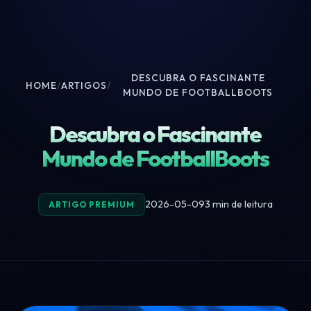
DESCUBRA O FASCINANTE
HOME
/
ARTIGOS
/
MUNDO DE FOOTBALLBOOTS
Descubra o Fascinante
Mundo de FootballBoots
2026-05-09
3 min de leitura
ARTIGO PREMIUM