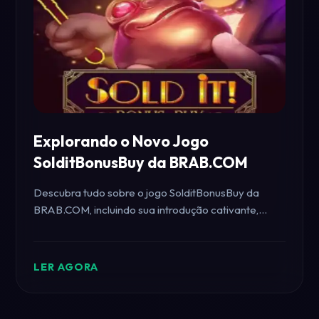
Explorando o Novo Jogo
SolditBonusBuy da BRAB.COM
Descubra tudo sobre o jogo SolditBonusBuy da
BRAB.COM, incluindo sua introdução cativante,
jogabilidade emocionante e as regras essenciais
que o tornam único.
LER AGORA