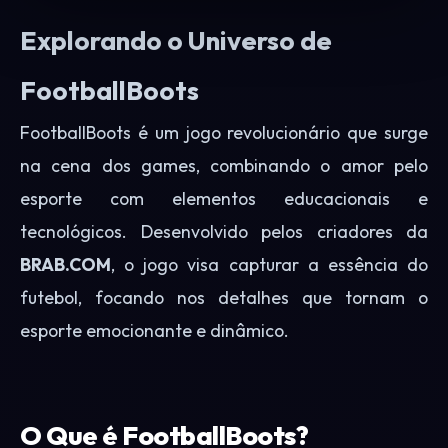
Explorando o Universo de
FootballBoots
FootballBoots é um jogo revolucionário que surge
na cena dos games, combinando o amor pelo
esporte com elementos educacionais e
tecnológicos. Desenvolvido pelos criadores da
BRAB.COM
, o jogo visa capturar a essência do
futebol, focando nos detalhes que tornam o
esporte emocionante e dinâmico.
O Que é FootballBoots?